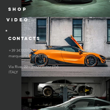
SHOP
VIDEO
contacts
+39 347/0592078
marques4k@gmail.com
Via Rive, 22 - 31020 Vidor (TV)
ITALY