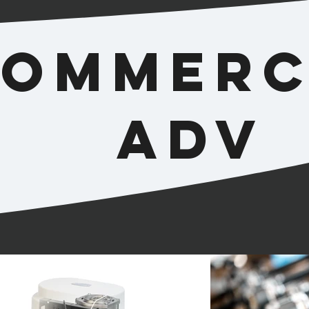
ommerc
adv